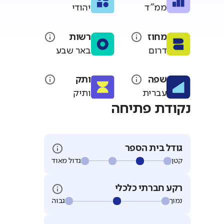
ממ"ד
יהודי
מחוז
רשות
דרום
באר שבע
שפה
ותק
עברית
ותיק
נקודת פתיחה
גודל בית הספר
קטן
גדול מאוד
רקע חברתי כלכלי
נמוך
גבוה