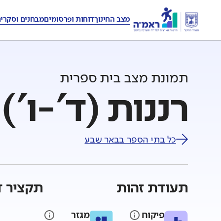
מצב החינוך
דוחות ופרסומים
מבחנים וסקרי
תמונת מצב בית ספרית
רננות (ד'-ו')
כל בתי הספר ב
באר שבע
תעודת זהות
תקציר ד
פיקוח
מגזר