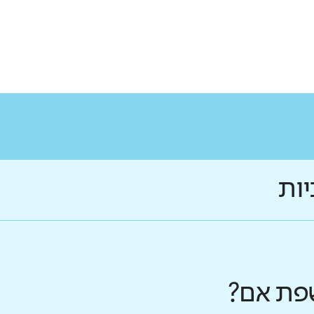
יות
פת אם?