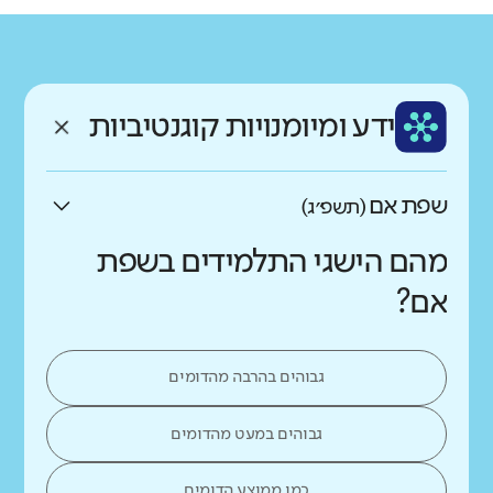
גודל בית הספר
מחוז
רשות
קטן
גדול מאוד
בני יוסף
אשדוד
רקע חברתי כלכלי
שפה
ותק
נמוך
גבוה
ידע ומיומנויות קוגנטיביות
עברית
בינוני
שפת אם
(תשפ״ג)
מהם הישגי התלמידים בשפת
אם?
גבוהים בהרבה מהדומים
גבוהים במעט מהדומים
כמו ממוצע הדומים