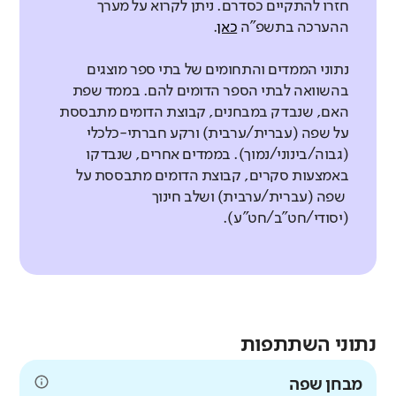
חזרו להתקיים כסדרם. ניתן לקרוא על מערך
ההערכה בתשפ"ה
כאן
.
נתוני הממדים והתחומים של בתי ספר מוצגים
בהשוואה לבתי הספר הדומים להם. בממד שפת
האם, שנבדק במבחנים, קבוצת הדומים מתבססת
על שפה (עברית/ערבית) ורקע חברתי-כלכלי
(גבוה/בינוני/נמוך). בממדים אחרים, שנבדקו
באמצעות סקרים, קבוצת הדומים מתבססת על
שפה (עברית/ערבית) ושלב חינוך
(יסודי/חט"ב/חט"ע).
נתוני השתתפות
מבחן שפה