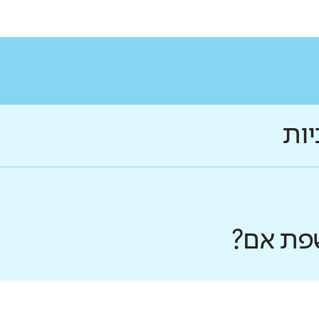
יות
פת אם?