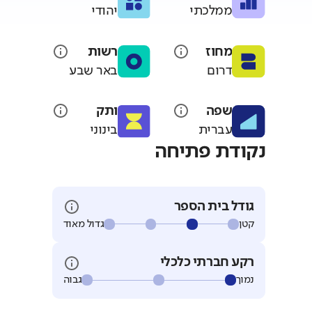
ממלכתי
יהודי
מחוז
רשות
דרום
באר שבע
שפה
ותק
עברית
בינוני
נקודת פתיחה
גודל בית הספר
קטן
גדול מאוד
רקע חברתי כלכלי
נמוך
גבוה