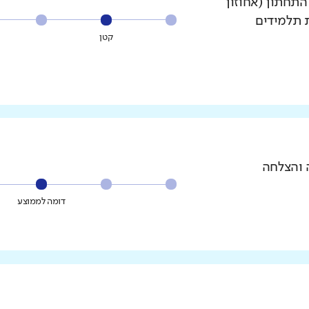
עשירון התחתון (אחוזון
ת תלמידים
קטן
 והצלחה
דומה לממוצע