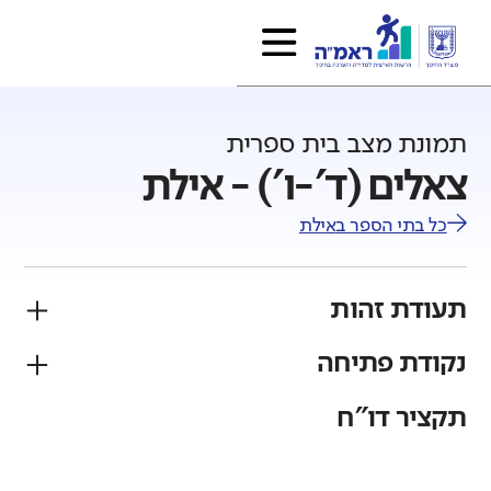
תמונת מצב בית ספרית
צאלים (ד'-ו') - אילת
כל בתי הספר ב
אילת
תעודת זהות
נקודת פתיחה
פיקוח
מגזר
ממלכתי
יהודי
תקציר דו"ח
גודל בית הספר
מחוז
רשות
קטן
גדול מאוד
דרום
אילת