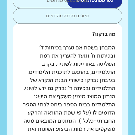
כמו ממוצע הדומים
נמוכים במעט מהדומים
נמוכים בהרבה מהדומים
מה בדקנו?
המבחן בשפת אם נערך בכיתות ד'
ובכיתות ח' ונועד להעריך את רמת
השליטה באוריינות לשונית בקרב
התלמידים, בהתאם לתוכנית הלימודים.
במבחן נבדקו כישורי הבנת הנקרא של
התלמידים ובכיתה ד' נבדק גם ידע לשוני.
הנתון המוצג מימין משקף את הישגי
התלמידים בבית הספר ביחס לבתי הספר
הדומים לו (על פי שפת ההוראה והרקע
החברתי-כלכלי). הנתונים המובאים מטה
משקפים את רמות הביצוע השונות ואת