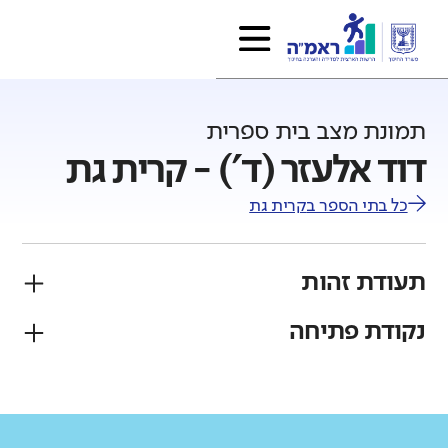
תמונת מצב בית ספרית
דוד אלעזר (ד') - קרית גת
כל בתי הספר ב
קרית גת
תעודת זהות
נקודת פתיחה
פיקוח
מגזר
ממלכתי
יהודי
גודל בית הספר
מחוז
רשות
קטן
גדול מאוד
דרום
קרית גת