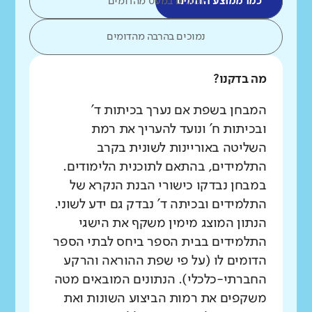
כמו ממוצע הדומים
נמוכים במעט מהדומים
נמוכים בהרבה מהדומים
מה בדקנו?
המבחן בשפת אם נערך בכיתות ד'
ובכיתות ח' ונועד להעריך את רמת
השליטה באוריינות לשונית בקרב
התלמידים, בהתאם לתוכנית הלימודים.
במבחן נבדקו כישורי הבנת הנקרא של
התלמידים ובכיתה ד' נבדק גם ידע לשוני.
הנתון המוצג מימין משקף את הישגי
התלמידים בבית הספר ביחס לבתי הספר
הדומים לו (על פי שפת ההוראה והרקע
החברתי-כלכלי). הנתונים המובאים מטה
משקפים את רמות הביצוע השונות ואת