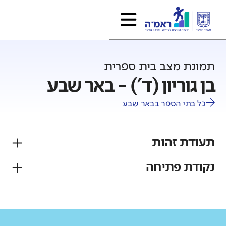
תמונת מצב בית ספרית
בן גוריון (ד') - באר שבע
כל בתי הספר ב
באר שבע
תעודת זהות
נקודת פתיחה
פיקוח
מגזר
ממלכתי
יהודי
גודל בית הספר
מחוז
רשות
קטן
גדול מאוד
דרום
באר שבע