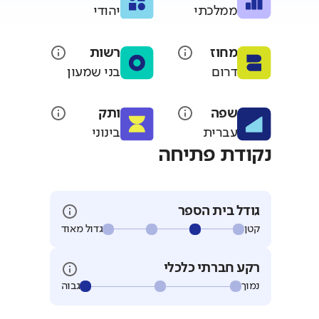
ממלכתי
יהודי
מחוז
רשות
דרום
בני שמעון
שפה
ותק
עברית
בינוני
נקודת פתיחה
גודל בית הספר
קטן
גדול מאוד
רקע חברתי כלכלי
נמוך
גבוה