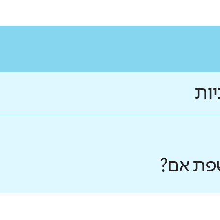
יות
פת אם?