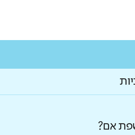
יות
פת אם?