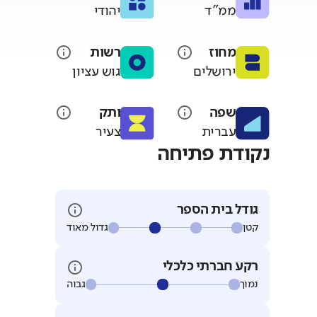
ממ"ד
יהודי
מחוז
רשות
ירושלים
גוש עציון
שפה
ותק
עברית
צעיר
נקודת פתיחה
גודל בית הספר
קטן
גדול מאוד
רקע חברתי כלכלי
נמוך
גבוה