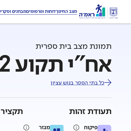
מצב החינוך
דוחות ופרסומים
מבחנים וסקרי
תמונת מצב בית ספרית
אח"י תקוע 2 (ד'-ו') - גוש עציון
כל בתי הספר ב
גוש עציון
תעודת זהות
תקציר 
פיקוח
מגזר