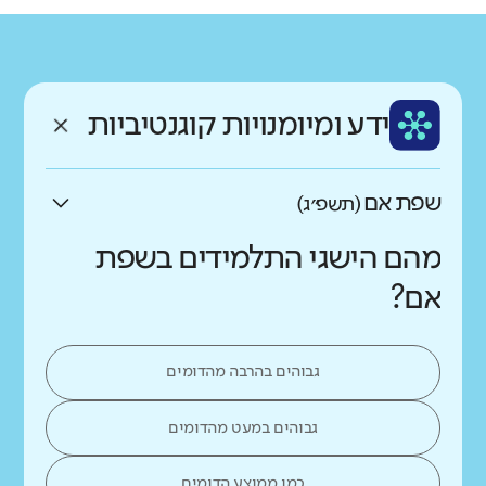
גודל בית הספר
רשות
מחוז
קטן
גדול מאוד
מודיעין מכבים
ירושלים
רעות
רקע חברתי כלכלי
נמוך
גבוה
ידע ומיומנויות קוגנטיביות
שפה
ותק
עברית
צעיר
שפת אם
(תשפ״ג)
מהם הישגי התלמידים בשפת
אם?
גבוהים בהרבה מהדומים
גבוהים במעט מהדומים
כמו ממוצע הדומים