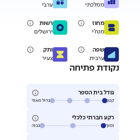
ממלכתי
ערבי
מחוז
רשות
מנח'י
ירושלים
שפה
ותק
ערבית
צעיר
נקודת פתיחה
גודל בית הספר
קטן
גדול מאוד
רקע חברתי כלכלי
נמוך
גבוה