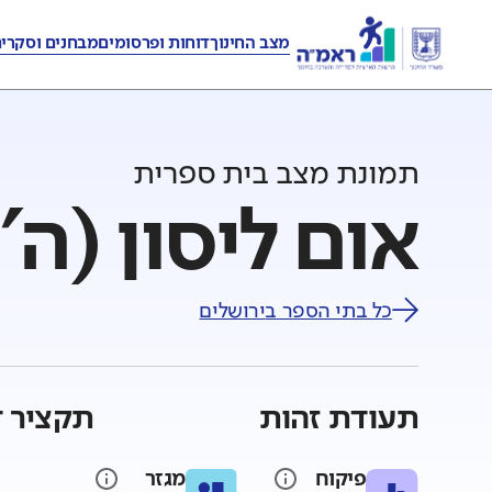
מצב החינוך
דוחות ופרסומים
מבחנים וסקרי
תמונת מצב בית ספרית
אום ליסון (ה'
כל בתי הספר ב
ירושלים
תעודת זהות
תקציר ד
פיקוח
מגזר