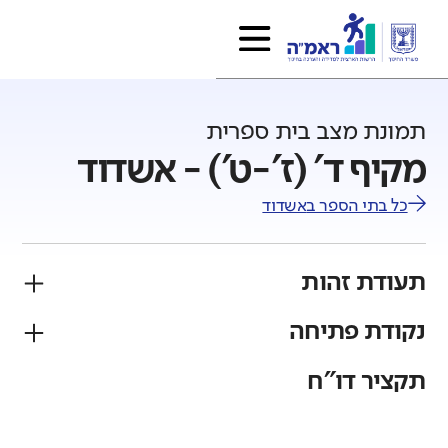
תמונת מצב בית ספרית
מקיף ד' (ז'-ט') - אשדוד
כל בתי הספר ב
אשדוד
תעודת זהות
נקודת פתיחה
פיקוח
מגזר
ממלכתי
יהודי
תקציר דו"ח
גודל בית הספר
מחוז
רשות
קטן
גדול מאוד
דרום
אשדוד