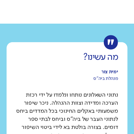
גודל בית הספר
מחוז
רשות
קטן
גדול מאוד
דרום
אשדוד
רקע חברתי כלכלי
שפה
ותק
נמוך
גבוה
עברית
ותיק
ממוצע תלמידים בכיתה
נמוך
גבוה
מה עשינו?
ימית צור
מנהלת ביה"ס
נתוני השאלונים נותחו ונלמדו על ידי רכזת
הערכה ומדידה וצוות ההנהלה. ניכר שיפור
משמעותי באקלים החינוכי בכל המדדים ביחס
לנתוני העבר של ביה"ס וביחס לבתי ספר
דומים. בצורה בולטת בא לידי ביטוי השיפור