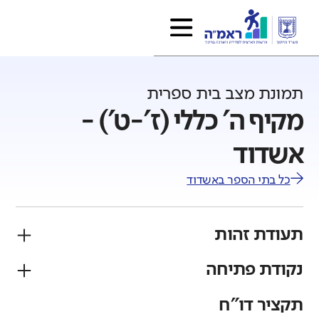
תמונת מצב בית ספרית
מקיף ה' כללי (ז'-ט') -
אשדוד
כל בתי הספר ב
אשדוד
תעודת זהות
נקודת פתיחה
פיקוח
מגזר
ממלכתי
יהודי
תקציר דו"ח