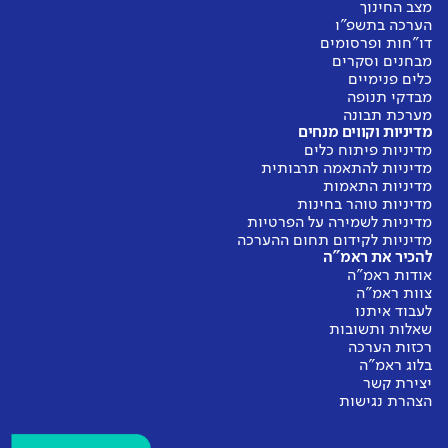
ומוגנים בסביבת העבודה שלהם? (דיווחי
מצב החינוך
הערכה בתשפ"ו
מורים)
דו"חות ופרסומים
מבחנים וסקרים
מורים
כלים פנימיים
מבדקי תנופה
מערכת תבונה
דומה לממוצע
מדיניות וקווים מנחים
מדיניות פיתוח כלים
מדיניות להתאמה תרבותית
מדיניות התאמות
אין נתונים להשוואה
מדיניות טוהר בחינות
מדיניות לשמירה על הפרטיות
מדיניות לקידום תחום ההערכה
להכיר את ראמ"ה
אודות ראמ"ה
צוות ראמ"ה
לעבוד איתנו
שאלות ותשובות
רכזות הערכה
בלוג ראמ"ה
יצירת קשר
הצהרת נגישות