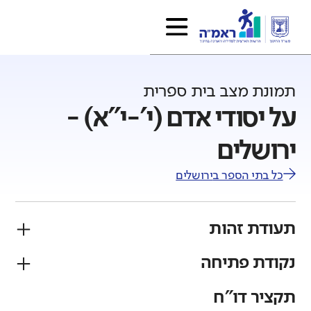
תמונת מצב בית ספרית
על יסודי אדם (י'-י"א) -
ירושלים
כל בתי הספר ב
ירושלים
תעודת זהות
נקודת פתיחה
פיקוח
מגזר
ממלכתי
יהודי
תקציר דו"ח