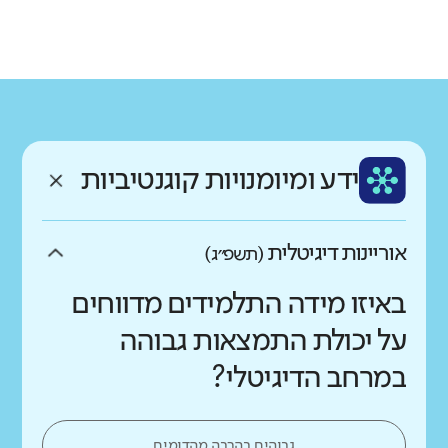
גודל בית הספר
מחוז
רשות
קטן
גדול מאוד
מנח'י
ירושלים
רקע חברתי כלכלי
שפה
ותק
נמוך
גבוה
עברית
צעיר
ממוצע תלמידים בכיתה
ידע ומיומנויות קוגנטיביות
נמוך
גבוה
אוריינות דיגיטלית
(תשפ״ג)
באיזו מידה התלמידים מדווחים
על יכולת התמצאות גבוהה
במרחב הדיגיטלי?
גבוהים בהרבה מהדומים