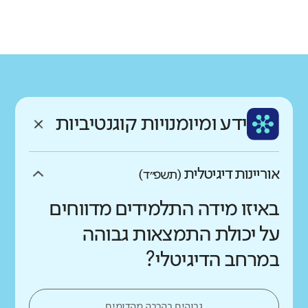
גודל בית הספר
מחוז
רשות
קטן
גדול מאוד
צפון
מגדל העמק
רקע חברתי כלכלי
שפה
ותק
נמוך
גבוה
עברית
צעיר
ממוצע תלמידים בכיתה
ידע ומיומנויות קוגנטיביות
נמוך
גבוה
אוריינות דיגיטלית
(תשפ״ד)
באיזו מידה התלמידים מדווחים
על יכולת התמצאות גבוהה
במרחב הדיגיטלי?
גבוהים בהרבה מהדומים