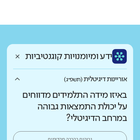
גודל בית הספר
מחוז
רשות
קטן
גדול מאוד
דרום
דימונה
רקע חברתי כלכלי
שפה
ותק
נמוך
גבוה
עברית
ותיק
ממוצע תלמידים בכיתה
ידע ומיומנויות קוגנטיביות
נמוך
גבוה
אוריינות דיגיטלית
(תשפ״ג)
באיזו מידה התלמידים מדווחים
על יכולת התמצאות גבוהה
במרחב הדיגיטלי?
גבוהים בהרבה מהדומים