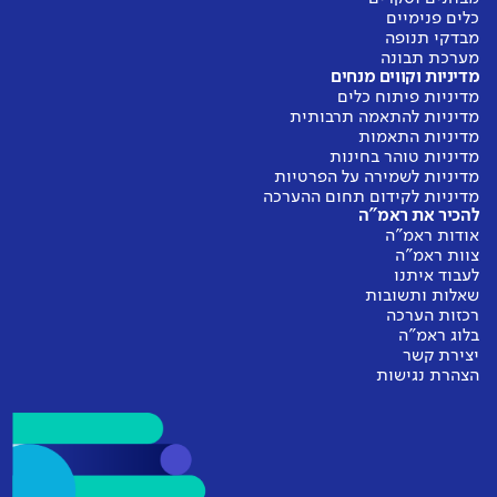
כלים פנימיים
מבדקי תנופה
סביבת עבודה בטוחה
מערכת תבונה
באיזו מידה המורים מרגישים בטוחים
מדיניות וקווים מנחים
מדיניות פיתוח כלים
ומוגנים בסביבת העבודה שלהם?
מדיניות להתאמה תרבותית
מדיניות התאמות
מורים
מדיניות טוהר בחינות
מדיניות לשמירה על הפרטיות
מדיניות לקידום תחום ההערכה
להכיר את ראמ"ה
דומה לממוצע
אודות ראמ"ה
צוות ראמ"ה
לעבוד איתנו
אין נתוני
שאלות ותשובות
עבר להשוואה
רכזות הערכה
בלוג ראמ"ה
יצירת קשר
הצהרת נגישות