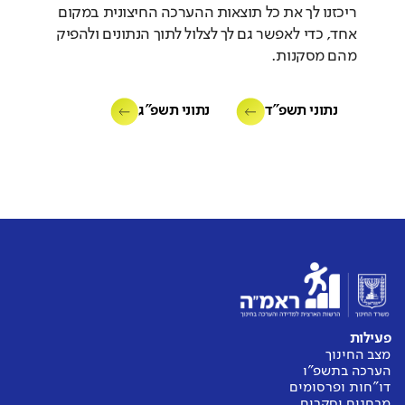
עבר להשוואה
ריכזנו לך את כל תוצאות ההערכה החיצונית במקום
אחד, כדי לאפשר גם לך לצלול לתוך הנתונים ולהפיק
מהם מסקנות.
מסוגלות צוותית
נתוני תשפ"ד
נתוני תשפ"ג
באיזו מידה יש לצוות המורים אמונה
משותפת ביכולתם להשפיע באופן חיובי
על ביצועי התלמידים?
מורים
דומה לממוצע
אין נתוני
פעילות
עבר להשוואה
מצב החינוך
הערכה בתשפ"ו
דו"חות ופרסומים
מבחנים וסקרים