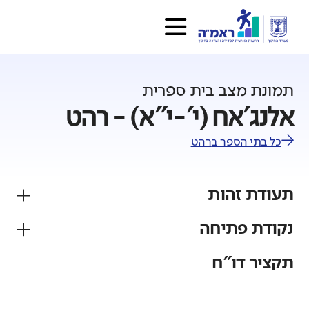
תמונת מצב בית ספרית
אלנג'אח (י'-י"א) - רהט
כל בתי הספר ב
רהט
תעודת זהות
נקודת פתיחה
פיקוח
מגזר
ממלכתי
בדואי
תקציר דו"ח
גודל בית הספר
מחוז
רשות
קטן
גדול מאוד
דרום
רהט