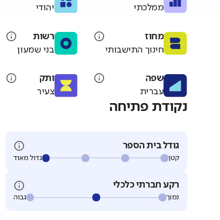
ממלכתי
יהודי
מחוז
רשות
חינוך התישבותי
בני שמעון
שפה
ותק
עברית
צעיר
נקודת פתיחה
גודל בית הספר
קטן
גדול מאוד
רקע חברתי כלכלי
נמוך
גבוה