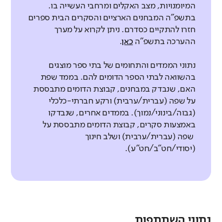
המיומנויות, מצב האקלים ומרחבי העשייה בו.
בתשפ"ה המבחנים הארציים והסקרים הבית ספרים
חזרו להתקיים כסדרם. ניתן לקרוא על מערך
ההערכה בתשפ"ה
כאן
.
נתוני הממדים והתחומים של בתי ספר מוצגים
בהשוואה לבתי הספר הדומים להם. בממד שפת
האם, שנבדק במבחנים, קבוצת הדומים מתבססת
על שפה (עברית/ערבית) ורקע חברתי-כלכלי
(גבוה/בינוני/נמוך). בממדים אחרים, שנבדקו
באמצעות סקרים, קבוצת הדומים מתבססת על
שפה (עברית/ערבית) ושלב חינוך
(יסודי/חט"ב/חט"ע).
נתוני השתתפות