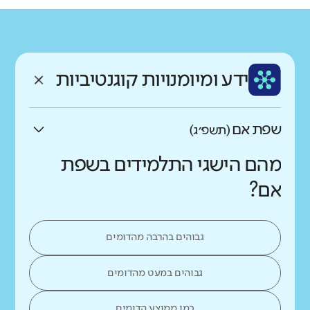
גודל בית הספר
מחוז
רשות
קטן
גדול מאוד
ממלכתי חרדי
מטה בנימין
רקע חברתי כלכלי
שפה
ותק
נמוך
גבוה
ידע ומיומנויות קוגנטיביות
עברית
צעיר
שפת אם
(תשפ״ג)
מהם הישגי התלמידים בשפת
אם?
גבוהים בהרבה מהדומים
גבוהים במעט מהדומים
כמו ממוצע הדומים