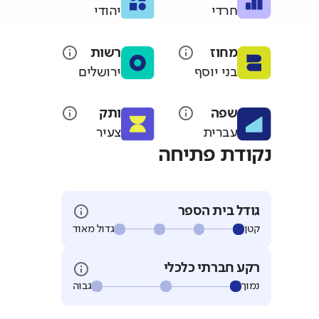
חרדי
יהודי
מחוז
רשות
בני יוסף
ירושלים
שפה
ותק
עברית
צעיר
נקודת פתיחה
גודל בית הספר
קטן
גדול מאוד
רקע חברתי כלכלי
נמוך
גבוה