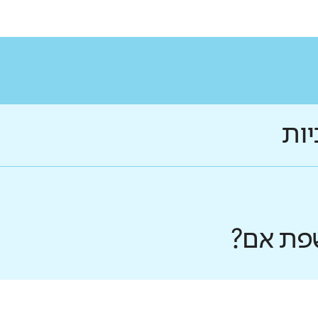
יות
פת אם?