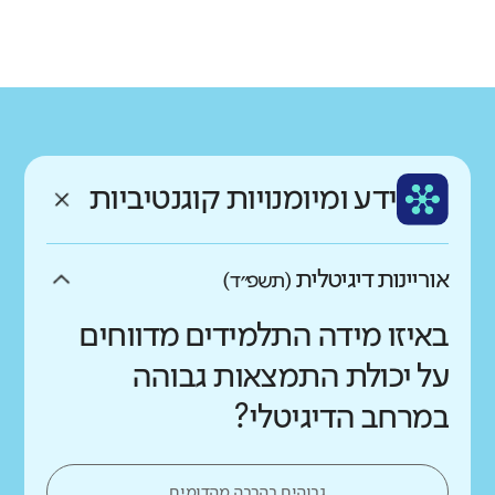
גודל בית הספר
מחוז
רשות
קטן
גדול מאוד
מרכז
כפר סבא
רקע חברתי כלכלי
שפה
ותק
נמוך
גבוה
עברית
ותיק מאוד
ממוצע תלמידים בכיתה
ידע ומיומנויות קוגנטיביות
נמוך
גבוה
אוריינות דיגיטלית
(תשפ״ד)
באיזו מידה התלמידים מדווחים
על יכולת התמצאות גבוהה
במרחב הדיגיטלי?
גבוהים בהרבה מהדומים