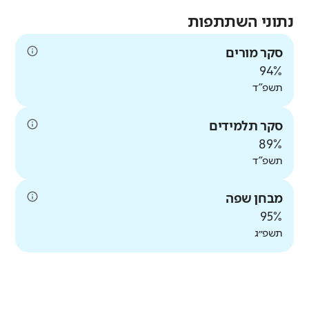
נתוני השתתפות
סקר מורים
94%
סביבת עבודה בטוחה
תשפ"ד
באיזו מידה המורים מרגישים בטוחים
ומוגנים בסביבת העבודה שלהם?
סקר תלמידים
מורים
89%
תשפ"ד
דומה לממוצע
מבחן שפה
95%
אין נתוני
תשפ״ג
עבר להשוואה