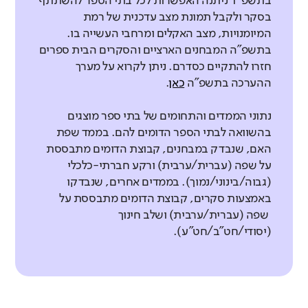
בתשפ"ד ניתנה האפשרות לכל בתי הספר להשתתף
אין נתוני
בסקר ולקבל תמונת מצב עדכנית של רמת
עבר להשוואה
המיומנויות, מצב האקלים ומרחבי העשייה בו.
אין נתוני
ללא שינוי משמעותי
עבר להשוואה
בתשפ"ה המבחנים הארציים והסקרים הבית ספרים
טיפוח מעורבות חברתית
בבתי הספר הדומים לא נרשם שינוי בהשוואה לעבר
חזרו להתקיים כסדרם. ניתן לקרוא על מערך
באיזו מידה יש למורים כלים לקידום
ההערכה בתשפ"ה
כאן
.
מעורבות חברתית של תלמידים? (דיווחי
נתוני הממדים והתחומים של בתי ספר מוצגים
מחנכים ביסודי ודיווחי כלל המורים
מסוגלות צוותית
בהשוואה לבתי הספר הדומים להם. בממד שפת
בחטיבת הביניים ובחטיבה העליונה)
באיזו מידה יש לצוות המורים אמונה
האם, שנבדק במבחנים, קבוצת הדומים מתבססת
משותפת ביכולתם להשפיע באופן חיובי
על שפה (עברית/ערבית) ורקע חברתי-כלכלי
מורים
על ביצועי התלמידים?
(גבוה/בינוני/נמוך). בממדים אחרים, שנבדקו
באמצעות סקרים, קבוצת הדומים מתבססת על
מורים
דומה לממוצע
שפה (עברית/ערבית) ושלב חינוך
(יסודי/חט"ב/חט"ע).
דומה לממוצע
אין נתוני
עבר להשוואה
אין נתוני
עבר להשוואה