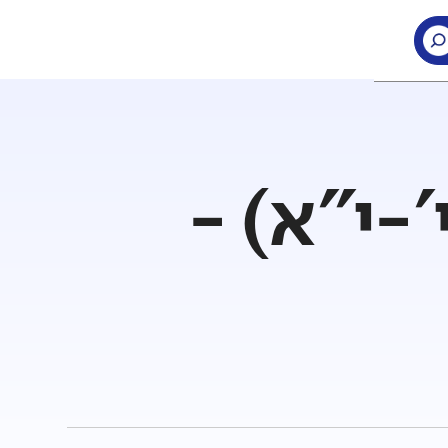
'-י"א) -