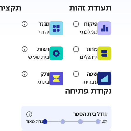
תעודת זהות
תקציר 
פיקוח
מגזר
ממלכתי
יהודי
מחוז
רשות
ירושלים
בית שמש
שפה
ותק
עברית
בינוני
נקודת פתיחה
גודל בית הספר
קטן
גדול מאוד