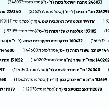
246033 אהבת ישראל בנות (ד'-ו')
(
סמל מוסד:
246033
)
2362 חב"ד בנים (ז'-ח')
(
סמל מוסד:
236299
)
226340 סוכת דוד (ד')
19
)
199117 תת מוריה רמת בית שמש (ד')
(
סמל מוסד:
199117
1
)
193185 אולפנת שעלי תורה (ז'-ט')
(
סמל מוסד:
193185
)
:
160432
)
160432 ברנקו וייס מקיף בית שמש (י'-י"א)
(
סמל
י תורה (ז'-ט')
(
סמל מוסד:
144600
)
144600 ישיבה שעלי תורה (י'-י"א)
1402 אמי"ת שחר (ח')
(
סמל מוסד:
140202
)
131052 תורני אורות בנות (ד'-ו')
124040 ת"ת תורה לשמה (ד')
(
סמל מוסד:
124040
)
114397 חי
113639 מ"מ ע"ש יצחק נבון (ד'-ו')
(
סמל מוסד:
113639
)
113530 מנחם ב
112078 זאב זבוטינסקי (ד')
(
סמל מוסד:
112078
)
111179 לוי אשכול (ד'-ו')