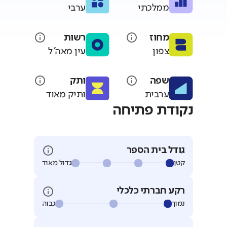
ממלכתי
ערבי
מחוז
רשות
צפון
עין מאה'ל
שפה
ותק
ערבית
ותיק מאוד
נקודת פתיחה
גודל בית הספר
קטן
גדול מאוד
רקע חברתי כלכלי
נמוך
גבוה