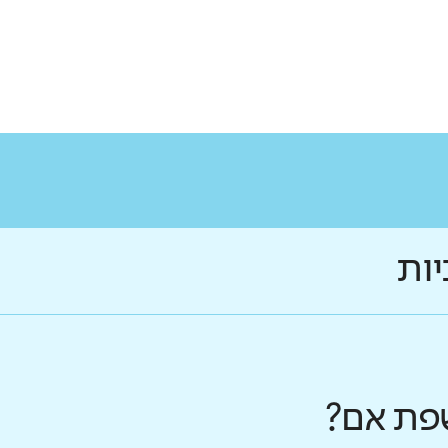
יות
פת אם?