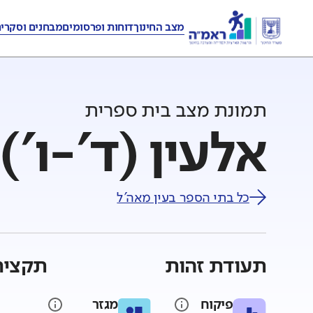
מצב החינוך
דוחות ופרסומים
מבחנים וסקרי
תמונת מצב בית ספרית
אלעין (ד'-ו')
כל בתי הספר ב
עין מאה'ל
תעודת זהות
תקציר
פיקוח
מגזר