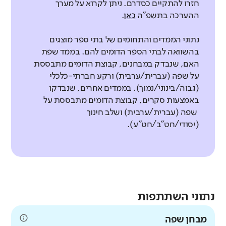
חזרו להתקיים כסדרם. ניתן לקרוא על מערך
ההערכה בתשפ"ה
כאן
.
נתוני הממדים והתחומים של בתי ספר מוצגים
בהשוואה לבתי הספר הדומים להם. בממד שפת
האם, שנבדק במבחנים, קבוצת הדומים מתבססת
על שפה (עברית/ערבית) ורקע חברתי-כלכלי
(גבוה/בינוני/נמוך). בממדים אחרים, שנבדקו
באמצעות סקרים, קבוצת הדומים מתבססת על
שפה (עברית/ערבית) ושלב חינוך
(יסודי/חט"ב/חט"ע).
נתוני השתתפות
מבחן שפה