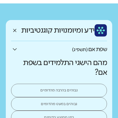
גודל בית הספר
מחוז
רשות
קטן
גדול מאוד
תל אביב
חולון
רקע חברתי כלכלי
שפה
ותק
נמוך
גבוה
ידע ומיומנויות קוגנטיביות
עברית
ותיק
שפת אם
(תשפ״ג)
מהם הישגי התלמידים בשפת
אם?
גבוהים בהרבה מהדומים
גבוהים במעט מהדומים
כמו ממוצע הדומים