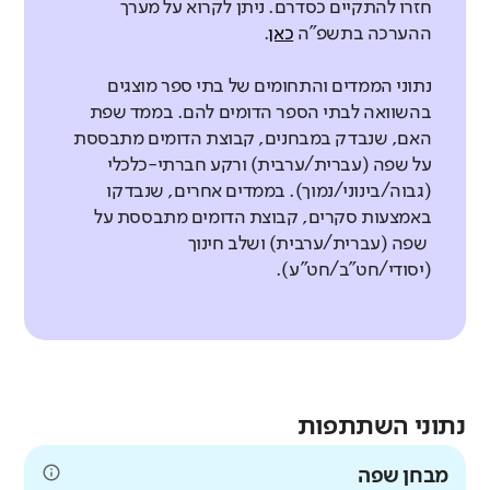
חזרו להתקיים כסדרם. ניתן לקרוא על מערך
ההערכה בתשפ"ה
כאן
.
נתוני הממדים והתחומים של בתי ספר מוצגים
בהשוואה לבתי הספר הדומים להם. בממד שפת
האם, שנבדק במבחנים, קבוצת הדומים מתבססת
על שפה (עברית/ערבית) ורקע חברתי-כלכלי
(גבוה/בינוני/נמוך). בממדים אחרים, שנבדקו
באמצעות סקרים, קבוצת הדומים מתבססת על
שפה (עברית/ערבית) ושלב חינוך
(יסודי/חט"ב/חט"ע).
נתוני השתתפות
מבחן שפה