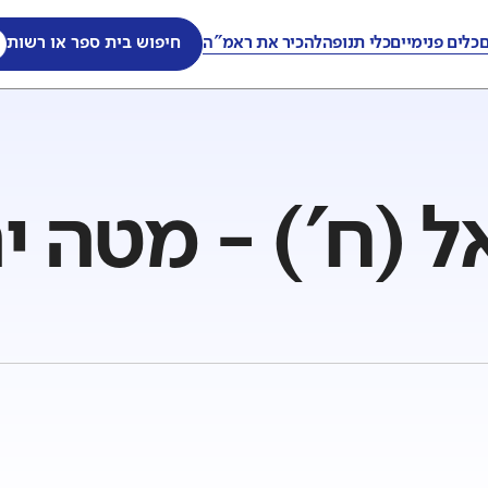
ם
כלים פנימיים
כלי תנופה
להכיר את ראמ"ה
חיפוש בית ספר או רשות
ל (ח') - מטה י