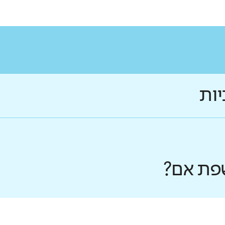
יות
פת אם?