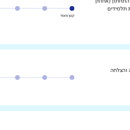
עשירון התחתון (אחוזון
ת תלמידים
קטן מאוד
 והצלחה