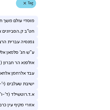
Tag
מוסדי עולם משך חכ
חט"ב ק.הסביונים א'
גמנסיה עברית הרצל
ע"ש חג' סלמאן אלע
אולפנא הר חברון (ח
עבד אלרחמן אלחא'ג
ישיבת שעלבים (י'-
א.ד.רוטשילד (ד'-ו'
אזורי מקיף עין כרם 