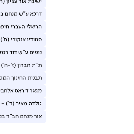
ישיבת אור עציון (ח'
דרכא ע"ש מנחם בגין
הריאלי העברי חיפה 
סטודיו אנקורי (ח')
נופים ע"ש דוד רמז 
ת"ת חברון (ז'-ח')
תבנית החינוך המוז
מגאר ד ראס אלחבייה
גולדה מאיר (ד')
-
אור מנחם חב"ד בנו