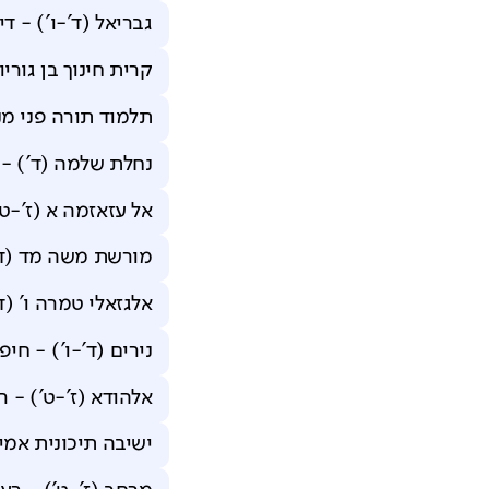
גבריאל (ד'-ו')
-
די
קרית חינוך בן גוריון
תלמוד תורה פני מנח
נחלת שלמה (ד')
-
אל עזאזמה א (ז'-ט'
מורשת משה מד (ד'
אלגזאלי טמרה ו' (ד
נירים (ד'-ו')
-
חיפ
אלהודא (ז'-ט')
-
ר
ישיבה תיכונית אמי