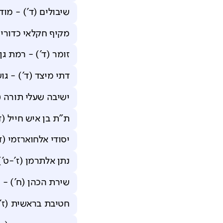
שיבולים (ד')
-
מודי
מקיף חקלאי כדורי (
זומר (ד')
-
רמת גן
דתי מיצד (ד')
-
גוש
ישיבה שעלי תורה (י
ת"ת בן איש חייל (ד
יסודי אלחוארזמי (ד'
נתן אלתרמן (ז'-ט')
שירת הכהן (ח')
-
י
חטיבת בראשית (ז'-