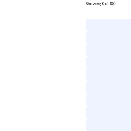
Showing
0
of
100