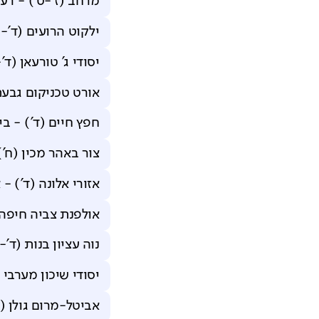
מרחב (ז'-ט')
-
רענ
ילקוט הרועים (ד'-ו
יסודי ג' טורעאן (ד'-
אורט טכניקום גבעתי
חפץ חיים (ד')
-
בי
צור באהר מכין (ח')
אזורי אלונה (ד')
-
א
אולפנת צביה חיפה 
נוה עציון בנות (ד'-ו
יסודי שיכון מערבי (
אביטל-מרום גולן (ד